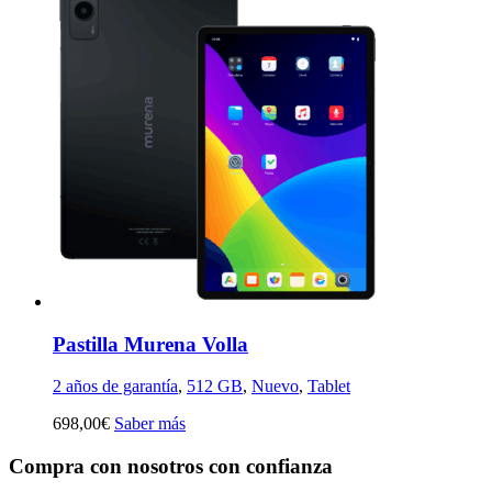
Pastilla Murena Volla
2 años de garantía
,
512 GB
,
Nuevo
,
Tablet
698,00
€
Saber más
Compra con nosotros con confianza