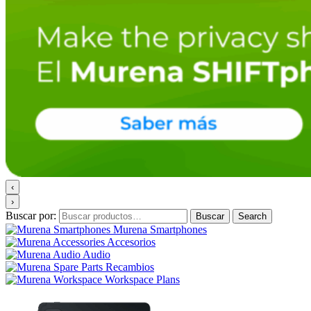
‹
›
Buscar por:
Buscar
Search
Murena Smartphones
Accesorios
Audio
Recambios
Workspace Plans