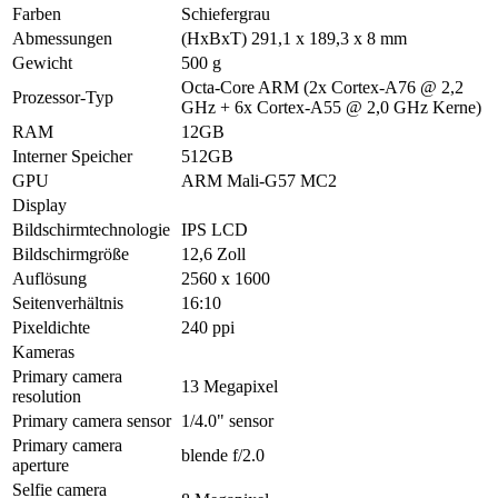
Farben
Schiefergrau
Abmessungen
(HxBxT) 291,1 x 189,3 x 8 mm
Gewicht
500 g
Octa-Core ARM (2x Cortex-A76 @ 2,2
Prozessor-Typ
GHz + 6x Cortex-A55 @ 2,0 GHz Kerne)
RAM
12GB
Interner Speicher
512GB
GPU
ARM Mali-G57 MC2
Display
Bildschirmtechnologie
IPS LCD
Bildschirmgröße
12,6 Zoll
Auflösung
2560 x 1600
Seitenverhältnis
16:10
Pixeldichte
240 ppi
Kameras
Primary camera
13 Megapixel
resolution
Primary camera sensor
1/4.0" sensor
Primary camera
blende f/2.0
aperture
Selfie camera