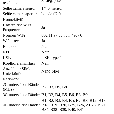
8 Megapixel
resolution
Selfie camera sensor
1/4.0" sensor
Selfie camera aperture
blende f/2.0
Konnektivität
Unterstützte WiFi
Ja
Frequenzen
Normen WiFi
802.11 a / b / g / n / ac / 6
Wifi direct
Ja
Bluetooth
5.2
NFC
Nein
USB
USB Typ-C
Kopfhöreranschluss
Nein
Anzahl der SIM-
Nano-SIM
Unterkünfte
Netzwerk
2G unterstützte Bänder
B2, B3, B5, B8
(MHz)
3G unterstützte Bänder
B1, B2, B4, B5, B6, B8, B9
B1, B2, B3, B4, B5, B7, B8, B12, B17,
4G unterstützte Bänder
B18, B19, B20, B25, B26, AB28, B30,
B34, B38, B39, B40, B41