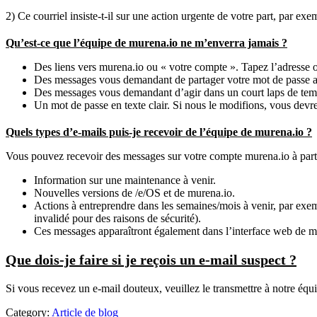
2) Ce courriel insiste-t-il sur une action urgente de votre part, par e
Qu’est-ce que l’équipe de murena.io ne m’enverra jamais ?
Des liens vers murena.io ou « votre compte ». Tapez l’adresse ou
Des messages vous demandant de partager votre mot de passe 
Des messages vous demandant d’agir dans un court laps de tem
Un mot de passe en texte clair. Si nous le modifions, vous devre
Quels types d’e-mails puis-je recevoir de l’équipe de murena.io ?
Vous pouvez recevoir des messages sur votre compte murena.io à part
Information sur une maintenance à venir.
Nouvelles versions de /e/OS et de murena.io.
Actions à entreprendre dans les semaines/mois à venir, par exem
invalidé pour des raisons de sécurité).
Ces messages apparaîtront également dans l’interface web de m
Que dois-je faire si je reçois un e-mail suspect ?
Si vous recevez un e-mail douteux, veuillez le transmettre à notre équ
Category:
Article de blog