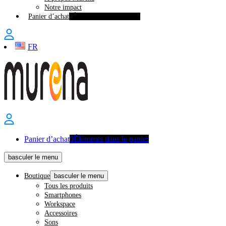
Notre impact
Panier d’achat
0
Éléments dans le panier
FR
Panier d’achat
0
Éléments dans le panier
basculer le menu
Boutique
basculer le menu
Tous les produits
Smartphones
Workspace
Accessoires
Sons