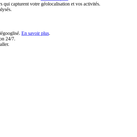
s qui capturent votre géolocalisation et vos activités.
alysés.
 dégooglisé.
En savoir plus
.
on 24/7.
aller.