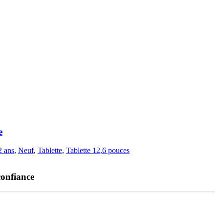
e
2 ans
,
Neuf
,
Tablette
,
Tablette 12,6 pouces
confiance